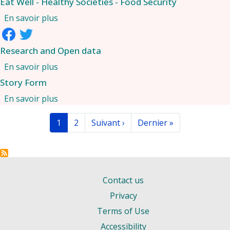
Eat Well - Healthy Societies - Food Security
sur Eat Well - Healthy Societies - Food Security
En savoir plus
Research and Open data
sur Research and Open data
En savoir plus
Story Form
sur Story Form
En savoir plus
Pagination
Page courante
Page
Page suivante
Dernière page
1
2
Suivant ›
Dernier »
Contact us
Privacy
Terms of Use
Accessibility