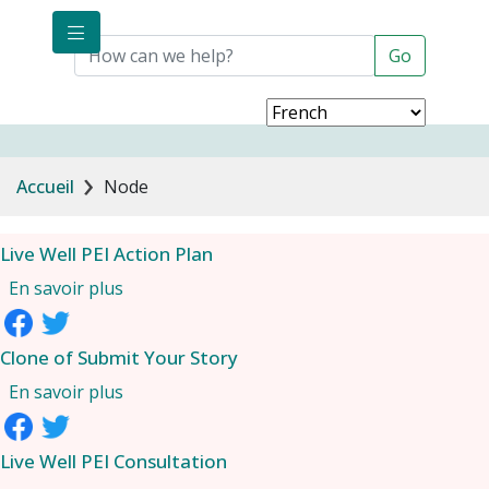
Aller au contenu principal
Fil d'Ariane
Accueil
Node
Live Well PEI Action Plan
sur Live Well PEI Action Plan
En savoir plus
Clone of Submit Your Story
sur Clone of Submit Your Story
En savoir plus
Live Well PEI Consultation